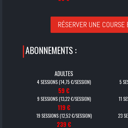
RÉSERVER UNE COURSE 
ABONNEMENTS :
ADULTES
4 SESSIONS (
14,75
€/SESSION)
5 SE
59 €
9 SESSIONS (
13,22
€/SESSION)
11 S
119 €
19 SESSIONS (
12,52
€/SESSION)
23 SE
239 €