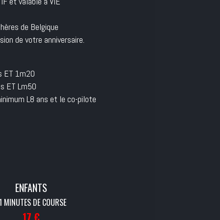
IF et valable à VIE
hères de Belgique
on de votre anniversaire.
ans ET 1m20
ans ET Lm50
minimum L8 ans et le co-pilote
ENFANTS
1 MINUTES DE COURSE
17 €