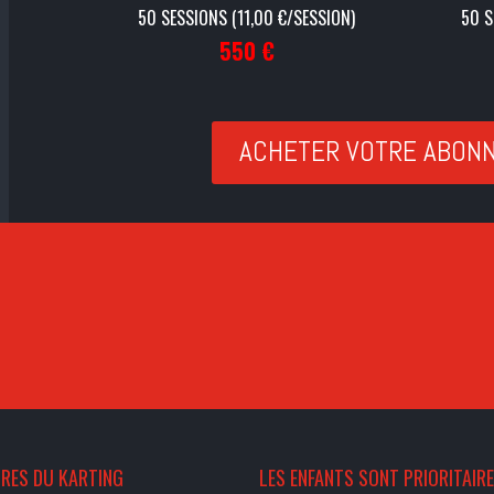
50 SESSIONS (
11,00
€/SESSION)
50 S
550 €
ACHETER VOTRE ABON
RES DU KARTING
LES ENFANTS SONT PRIORITAIR