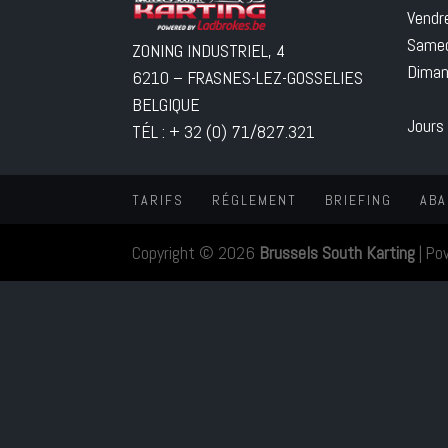
Vendr
Samed
ZONING INDUSTRIEL, 4
Diman
6210 – FRASNES-LEZ-GOSSELIES
BELGIQUE
Jours
TÉL : + 32 (0) 71/827.321
TARIFS
RÉGLEMENT
BRIEFING
ABA
Copyright © 2026
Brussels South Karting
|
Po