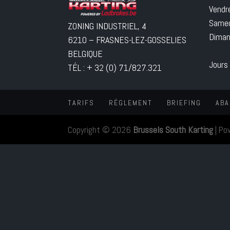
Vendr
Samed
ZONING INDUSTRIEL, 4
Diman
6210 – FRASNES-LEZ-GOSSELIES
BELGIQUE
Jours
TÉL : + 32 (0) 71/827.321
TARIFS
RÉGLEMENT
BRIEFING
ABA
Copyright © 2026
Brussels South Karting
|
Po