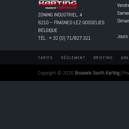
Vendr
Samed
ZONING INDUSTRIEL, 4
Diman
6210 – FRASNES-LEZ-GOSSELIES
BELGIQUE
Jours
TÉL : + 32 (0) 71/827.321
TARIFS
RÉGLEMENT
BRIEFING
ABA
Copyright © 2026
Brussels South Karting
|
Po