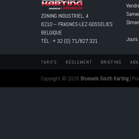
Vendr
Samed
ZONING INDUSTRIEL, 4
Diman
6210 – FRASNES-LEZ-GOSSELIES
BELGIQUE
Jours
TÉL : + 32 (0) 71/827.321
TARIFS
RÉGLEMENT
BRIEFING
ABA
Copyright © 2026
Brussels South Karting
|
Po