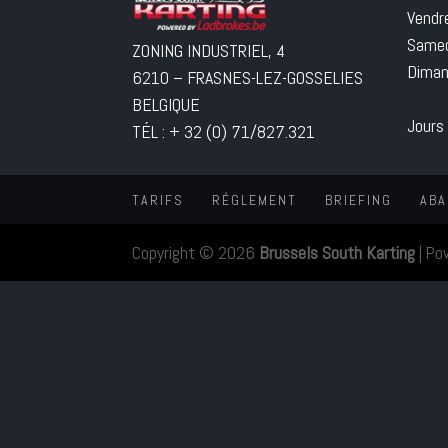
Vendr
Samed
ZONING INDUSTRIEL, 4
Diman
6210 – FRASNES-LEZ-GOSSELIES
BELGIQUE
Jours
TÉL : + 32 (0) 71/827.321
TARIFS
RÉGLEMENT
BRIEFING
ABA
Copyright © 2026
Brussels South Karting
|
Po