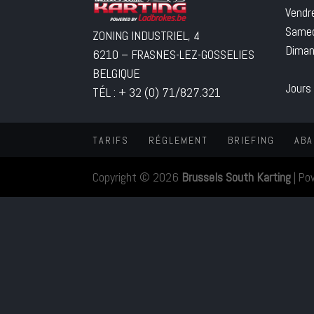
Vendr
Samed
ZONING INDUSTRIEL, 4
Diman
6210 – FRASNES-LEZ-GOSSELIES
BELGIQUE
Jours
TÉL : + 32 (0) 71/827.321
TARIFS
RÉGLEMENT
BRIEFING
ABA
Copyright © 2026
Brussels South Karting
|
Po