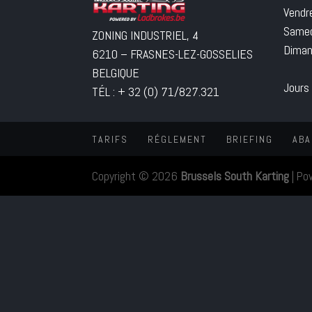
Vendr
Samed
ZONING INDUSTRIEL, 4
Diman
6210 – FRASNES-LEZ-GOSSELIES
BELGIQUE
Jours
TÉL : + 32 (0) 71/827.321
TARIFS
RÉGLEMENT
BRIEFING
ABA
Copyright © 2026
Brussels South Karting
|
Po