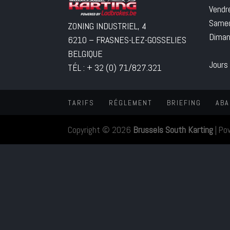
Vendr
Samed
ZONING INDUSTRIEL, 4
Diman
6210 – FRASNES-LEZ-GOSSELIES
BELGIQUE
Jours
TÉL : + 32 (0) 71/827.321
TARIFS
RÉGLEMENT
BRIEFING
ABA
Copyright © 2026
Brussels South Karting
|
Po