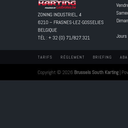
Vendr
Samed
ZONING INDUSTRIEL, 4
Diman
6210 – FRASNES-LEZ-GOSSELIES
BELGIQUE
Jours
TÉL : + 32 (0) 71/827.321
TARIFS
RÉGLEMENT
BRIEFING
ABA
Copyright © 2026
Brussels South Karting
|
Po