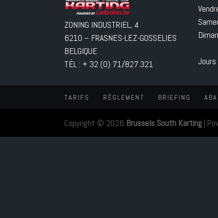
Vendr
Samed
ZONING INDUSTRIEL, 4
Diman
6210 – FRASNES-LEZ-GOSSELIES
BELGIQUE
Jours
TÉL : + 32 (0) 71/827.321
TARIFS
RÉGLEMENT
BRIEFING
ABA
Copyright © 2026
Brussels South Karting
|
Po