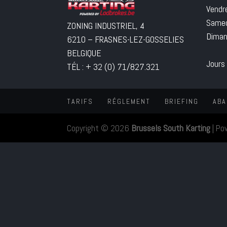
Vendr
Samed
ZONING INDUSTRIEL, 4
Diman
6210 – FRASNES-LEZ-GOSSELIES
BELGIQUE
Jours
TÉL : + 32 (0) 71/827.321
TARIFS
RÉGLEMENT
BRIEFING
ABA
Copyright © 2026
Brussels South Karting
|
Po