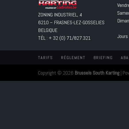
Vendr
Samed
ZONING INDUSTRIEL, 4
Diman
6210 – FRASNES-LEZ-GOSSELIES
BELGIQUE
Jours
TÉL : + 32 (0) 71/827.321
TARIFS
RÉGLEMENT
BRIEFING
ABA
Copyright © 2026
Brussels South Karting
|
Po