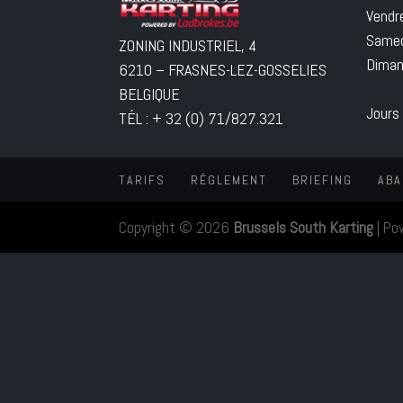
Vendr
Samed
ZONING INDUSTRIEL, 4
Diman
6210 – FRASNES-LEZ-GOSSELIES
BELGIQUE
Jours
TÉL : + 32 (0) 71/827.321
TARIFS
RÉGLEMENT
BRIEFING
ABA
Copyright © 2026
Brussels South Karting
|
Po