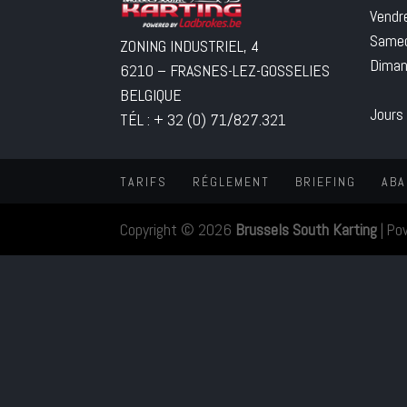
Vendr
Samed
ZONING INDUSTRIEL, 4
Diman
6210 – FRASNES-LEZ-GOSSELIES
BELGIQUE
Jours
TÉL : + 32 (0) 71/827.321
TARIFS
RÉGLEMENT
BRIEFING
ABA
Copyright © 2026
Brussels South Karting
|
Po